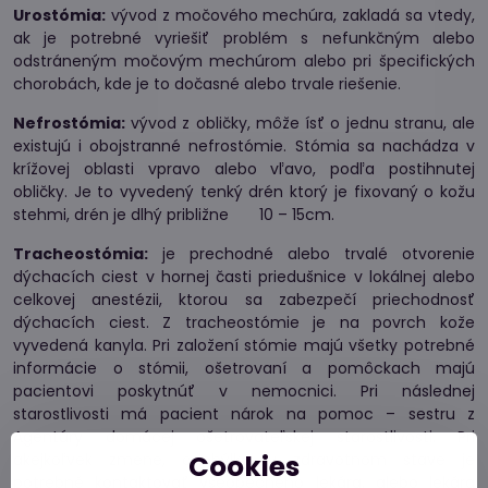
Urostómia:
vývod z močového mechúra, zakladá sa vtedy,
ak je potrebné vyriešiť problém s nefunkčným alebo
odstráneným močovým mechúrom alebo pri špecifických
chorobách, kde je to dočasné alebo trvale riešenie.
Nefrostómia:
vývod z obličky, môže ísť o jednu stranu, ale
existujú i obojstranné nefrostómie. Stómia sa nachádza v
krížovej oblasti vpravo alebo vľavo, podľa postihnutej
obličky. Je to vyvedený tenký drén ktorý je fixovaný o kožu
stehmi, drén je dlhý približne 10 – 15cm.
Tracheostómia:
je prechodné alebo trvalé otvorenie
dýchacích ciest v hornej časti priedušnice v lokálnej alebo
celkovej anestézii, ktorou sa zabezpečí priechodnosť
dýchacích ciest. Z tracheostómie je na povrch kože
vyvedená kanyla. Pri založení stómie majú všetky potrebné
informácie o stómii, ošetrovaní a pomôckach majú
pacientovi poskytnúť v nemocnici. Pri následnej
starostlivosti má pacient nárok na pomoc – sestru z
Agentúry domácej ošetrovateľskej starostlivosti. Pri
Cookies
akejkoľvek zmene, odchýlke v zdravotnom stave je
potrebné kontaktovať všeobecného lekára, alebo lekára