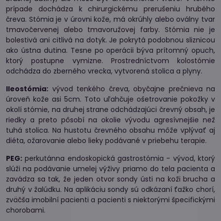
prípade dochádza k chirurgickému prerušeniu hrubého
čreva. Stómia je v úrovni kože, má okrúhly alebo oválny tvar
tmavočervenej alebo tmavoružovej farby. Stómia nie je
bolestivá ani citlivá na dotyk. Je pokrytá podobnou sliznicou
ako ústna dutina. Tesne po operácii býva prítomný opuch,
ktorý postupne vymizne. Prostredníctvom kolostómie
odchádza do zberného vrecka, vytvorená stolica a plyny.
Ileostómia:
vývod tenkého čreva, obyčajne prečnieva na
úroveň kože asi 5cm. Toto uľahčuje ošetrovanie pokožky v
okolí stómie, na druhej strane odchádzajúci črevný obsah, je
riedky a preto pôsobí na okolie vývodu agresívnejšie než
tuhá stolica. Na hustotu črevného obsahu môže vplývať aj
diéta, ožarovanie alebo lieky podávané v priebehu terapie.
PEG:
perkutánna endoskopická gastrostómia - vývod, ktorý
slúži na podávanie umelej výživy priamo do tela pacienta a
zavádza sa tak, že jeden otvor sondy ústi na koži brucha a
druhý v žalúdku. Na aplikáciu sondy sú odkázaní ťažko chorí,
zväčša imobilní pacienti a pacienti s niektorými špecifickými
chorobami.