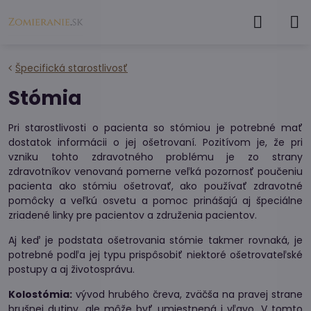
Špecifická starostlivosť
Stómia
Pri starostlivosti o pacienta so stómiou je potrebné mať
dostatok informácii o jej ošetrovaní. Pozitívom je, že pri
vzniku tohto zdravotného problému je zo strany
zdravotníkov venovaná pomerne veľká pozornosť poučeniu
pacienta ako stómiu ošetrovať, ako používať zdravotné
pomôcky a veľkú osvetu a pomoc prinášajú aj špeciálne
zriadené linky pre pacientov a združenia pacientov.
Aj keď je podstata ošetrovania stómie takmer rovnaká, je
potrebné podľa jej typu prispôsobiť niektoré ošetrovateľské
postupy a aj životosprávu.
Kolostómia:
vývod hrubého čreva, zväčša na pravej strane
brušnej dutiny, ale môže byť umiestnená i vľavo. V tomto