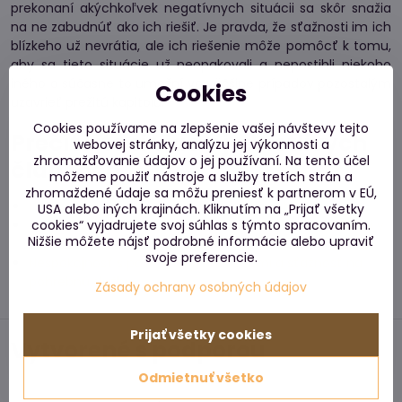
prekonaní akýchkoľvek negatívnych situácii sa skôr snažia
na ne zabudnúť ako ich riešiť. Je pravda, že sťažnosti im ich
blízkeho už nevrátia, ale ich riešenie môže pomôcť k tomu,
aby sa tieto situácie už neopakovali a nepostihli niekoho
iného a súčasne to umožní vo väčšine prípadov pozostalým
Cookies
uzavrieť prežitú kapitolu.
Cookies používame na zlepšenie vašej návštevy tejto
Prečítajte si viac v jednotlivých
webovej stránky, analýzu jej výkonnosti a
zhromažďovanie údajov o jej používaní. Na tento účel
článkoch
môžeme použiť nástroje a služby tretích strán a
zhromaždené údaje sa môžu preniesť k partnerom v EÚ,
Nespokojnosť a sťažnosti na zdravotnú starostlivosť
USA alebo iných krajinách. Kliknutím na „Prijať všetky
Nespokojnosť s poskytnutou starostlivosťou a službami v
cookies“ vyjadrujete svoj súhlas s týmto spracovaním.
Nižšie môžete nájsť podrobné informácie alebo upraviť
zariadeniach sociálnych služieb
svoje preferencie.
Nespokojnosť s poskytnutými službami a sťažnosť na
pohrebnú službu
Zásady ochrany osobných údajov
Prijať všetky cookies
Vytvorené s podporou
Odmietnuť všetko