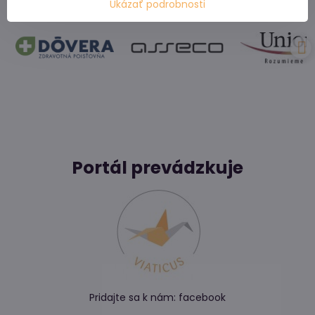
Ukázať podrobnosti
Portál prevádzkuje
Pridajte sa k nám:
facebook