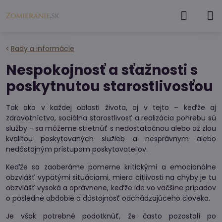
Rady a informácie
Nespokojnosť a sťažnosti s
poskytnutou starostlivosťou
Tak ako v každej oblasti života, aj v tejto – keďže aj
zdravotníctvo, sociálna starostlivosť a realizácia pohrebu sú
služby - sa môžeme stretnúť s nedostatočnou alebo až zlou
kvalitou poskytovaných služieb a nesprávnym alebo
nedôstojným prístupom poskytovateľov.
Keďže sa zaoberáme pomerne kritickými a emocionálne
obzvlášť vypätými situáciami, miera citlivosti na chyby je tu
obzvlášť vysoká a oprávnene, keďže ide vo väčšine prípadov
o posledné obdobie a dôstojnosť odchádzajúceho človeka.
Je však potrebné podotknúť, že často pozostalí po