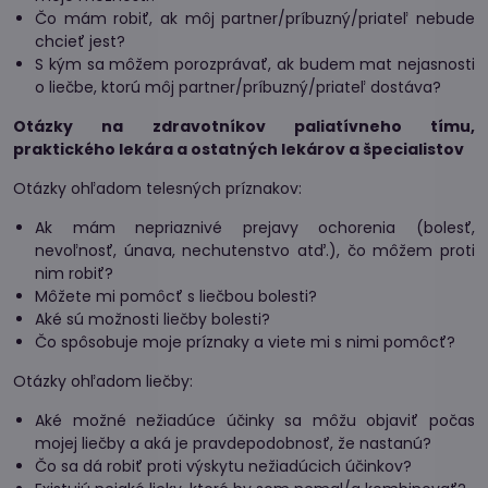
Čo mám robiť, ak môj partner/príbuzný/priateľ nebude
chcieť jest?
S kým sa môžem porozprávať, ak budem mat nejasnosti
o liečbe, ktorú môj partner/príbuzný/priateľ dostáva?
Otázky na zdravotníkov paliatívneho tímu,
praktického lekára a ostatných lekárov a špecialistov
Otázky ohľadom telesných príznakov:
Ak mám nepriaznivé prejavy ochorenia (bolesť,
nevoľnosť, únava, nechutenstvo atď.), čo môžem proti
nim robiť?
Môžete mi pomôcť s liečbou bolesti?
Aké sú možnosti liečby bolesti?
Čo spôsobuje moje príznaky a viete mi s nimi pomôcť?
Otázky ohľadom liečby:
Aké možné nežiadúce účinky sa môžu objaviť počas
mojej liečby a aká je pravdepodobnosť, že nastanú?
Čo sa dá robiť proti výskytu nežiadúcich účinkov?