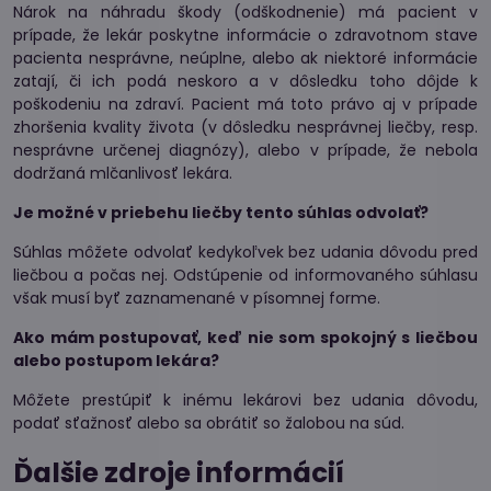
Nárok na náhradu škody (odškodnenie) má pacient v
prípade, že lekár poskytne informácie o zdravotnom stave
pacienta nesprávne, neúplne, alebo ak niektoré informácie
zatají, či ich podá neskoro a v dôsledku toho dôjde k
poškodeniu na zdraví. Pacient má toto právo aj v prípade
zhoršenia kvality života (v dôsledku nesprávnej liečby, resp.
nesprávne určenej diagnózy), alebo v prípade, že nebola
dodržaná mlčanlivosť lekára.
Je možné v priebehu liečby tento súhlas odvolať?
Súhlas môžete odvolať kedykoľvek bez udania dôvodu pred
liečbou a počas nej. Odstúpenie od informovaného súhlasu
však musí byť zaznamenané v písomnej forme.
Ako mám postupovať, keď nie som spokojný s liečbou
alebo postupom lekára?
Môžete prestúpiť k inému lekárovi bez udania dôvodu,
podať sťažnosť alebo sa obrátiť so žalobou na súd.
Ďalšie zdroje informácií