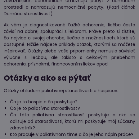
závažnejších ochoreniach umožňujú pobyt v domácom
prostredí a nahradzujú nemocničné pobyty. (Pozri článok
Domáca starostlivosť)
Ak vám je diagnostikované ťažké ochorenie, liečba často
závisí na dobrej spolupráci s lekárom. Práve preto si zistite,
čo najviac o svojej chorobe, liečbe a možnostiach, ktoré sú
dostupné. Nižšie nájdete príklady otázok, ktorými sa môžete
inšpirovať. Otázky alebo vaše pripomienky nemusia súvisieť
výlučne s liečbou, ale takisto s celkovým priebehom
ochorenia, príznakmi, financovaním liekov apod.
Otázky a ako sa pýtať
Otázky ohľadom paliatívnej starostlivosti a hospicov:
Čo je to hospic a čo poskytuje?
Čo je to paliatívna starostlivosť?
Čo táto paliatívna starostlivosť poskytuje a ako sa
odlišuje od starostlivosti, ktorú mi poskytuje môj súčasný
zdravotník?
Kto pracuje v paliatívnom tíme a čo je jeho náplň práce?