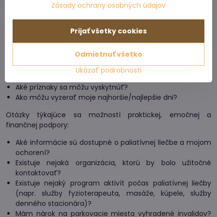
Zásady ochrany osobných údajov
Aké aktivity by mi mohli zlepšiť kvalitu života (napr.
masáže, meditácia)?
Ako mám prispôsobiť môj život ochoreniu?
Prijať všetky cookies
Čo môžem jesť? Ako veľmi je dôležitá diéta?
Ako riešiť imunitu so svojim okolím, či už fyzickú alebo
Odmietnuť všetko
emocionálnu?
Aká je nádej, že sa vyliečim?
Ukázať podrobnosti
Bude sa môj stav zhoršovať?
Aké príznaky sa môžu vyskytnúť?
Ako môžu vyzerať moje najhoršie/najlepšie dni?
Otázky týkajúce sa možností praktickej, emočnej a
finančnej podpory:
Aké informácie sú dostupné o paliatívnej liečbe a mojom
ochorení?
Existuje nejaká organizácia, ktorú by bolo užitočné
kontaktovať?
Existuje nejaký program aktivít počas paliatívnej liečby
(napr. služby fyzioterapeuta, masáže, kúpele, služby
denného stacionára)?
Mám nárok na parkovacie miesta vyhradené invalidov?