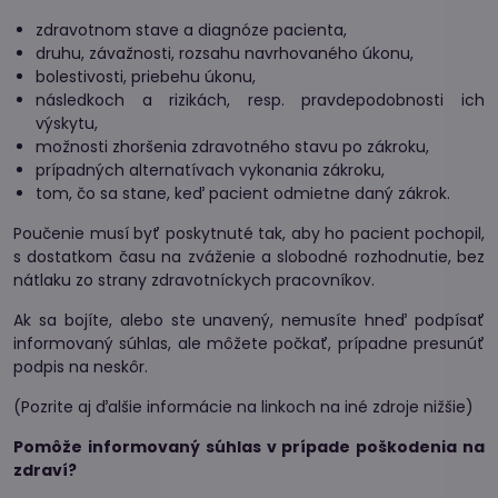
zdravotnom stave a diagnóze pacienta,
druhu, závažnosti, rozsahu navrhovaného úkonu,
bolestivosti, priebehu úkonu,
následkoch a rizikách, resp. pravdepodobnosti ich
výskytu,
možnosti zhoršenia zdravotného stavu po zákroku,
prípadných alternatívach vykonania zákroku,
tom, čo sa stane, keď pacient odmietne daný zákrok.
Poučenie musí byť poskytnuté tak, aby ho pacient pochopil,
s dostatkom času na zváženie a slobodné rozhodnutie, bez
nátlaku zo strany zdravotníckych pracovníkov.
Ak sa bojíte, alebo ste unavený, nemusíte hneď podpísať
informovaný súhlas, ale môžete počkať, prípadne presunúť
podpis na neskôr.
(Pozrite aj ďalšie informácie na linkoch na iné zdroje nižšie)
Pomôže informovaný súhlas v prípade poškodenia na
zdraví?