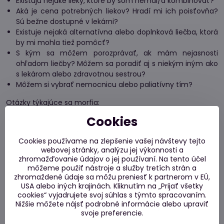
Existujú nejaké lieky, ktoré by som nemal/a kombinovať?
Aká je cena potrebných liekov? Hradí mi ich poisťovňa?
Sú bežne dostupné v lekárni?
Existuje nejaká alternatívna alebo doplnková liečba, ktorá
by mi mohla tiež pomôcť?
S kým sa môžem porozprávať, ak mám nejasnosti
ohľadom liečby? Môžem sa poradiť aj s niekým iným ako
s lekárom alebo zdravotnou sestrou?
Môžem si vybrať nemocnicu alebo paliatívny tím?
Otázky týkajúce sa morfia:
Cookies
Je morfium účinné dlhodobo?
Je morfium návykové?
Cookies používame na zlepšenie vašej návštevy tejto
Môžem ho prestať užívať, ak bolesť ustúpi?
webovej stránky, analýzu jej výkonnosti a
Budem po ňom ospalý alebo zmätený?
zhromažďovanie údajov o jej používaní. Na tento účel
Aké sú spôsoby užívania morfia (napríklad tabletky)?
môžeme použiť nástroje a služby tretích strán a
Existujú aj iné lieky/alternatívy na zmenšenie bolesti?
zhromaždené údaje sa môžu preniesť k partnerom v EÚ,
USA alebo iných krajinách. Kliknutím na „Prijať všetky
Otázky o živote s ochorením:
cookies“ vyjadrujete svoj súhlas s týmto spracovaním.
Nižšie môžete nájsť podrobné informácie alebo upraviť
Čo môžem očakávať? Aké aktivity budem a nebudem
svoje preferencie.
môcť vykonávať?