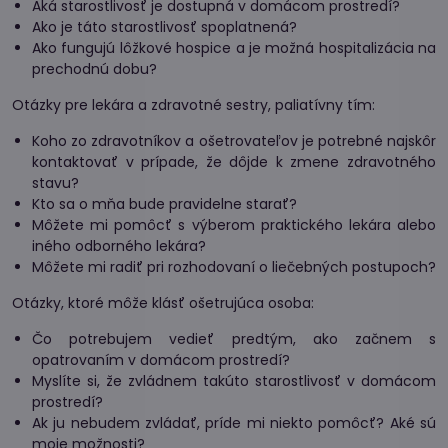
Aká starostlivosť je dostupná v domácom prostredí?
Ako je táto starostlivosť spoplatnená?
Ako fungujú lôžkové hospice a je možná hospitalizácia na
prechodnú dobu?
Otázky pre lekára a zdravotné sestry, paliatívny tím:
Koho zo zdravotníkov a ošetrovateľov je potrebné najskôr
kontaktovať v prípade, že dôjde k zmene zdravotného
stavu?
Kto sa o mňa bude pravidelne starať?
Môžete mi pomôcť s výberom praktického lekára alebo
iného odborného lekára?
Môžete mi radiť pri rozhodovaní o liečebných postupoch?
Otázky, ktoré môže klásť ošetrujúca osoba:
Čo potrebujem vedieť predtým, ako začnem s
opatrovaním v domácom prostredí?
Myslíte si, že zvládnem takúto starostlivosť v domácom
prostredí?
Ak ju nebudem zvládať, príde mi niekto pomôcť? Aké sú
moje možnosti?