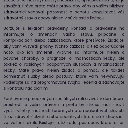
situácia nemusí byť bezvýchodisková, aj napriek tomu, že je
závažná. Práve preto máte právo, aby vám a vašim blízkym
zdravotníci venovali pozornosť a ochotu konzultovať váš
zdravotný stav a obavy nielen v súvislosti s liečbou.
Udržujte s lekárom pravidelný kontakt a pravidelne ho
informujte o zmenách vášho stavu, prípadne o
komplikáciách alebo ťažkostiach, ktoré prežívate. Žiadajte,
aby vám vysvetlil príčiny týchto ťažkostí a tiež odporúčanie
nato, ako ich zmierniť. Aktívne sa informujte nielen o
povahe choroby, o prognóze, o možnostiach liečby, ale
taktiež o rozličných podporných službách a možnostiach
liečby. Máte právo nielen žiadať o pomoc, ale taktiež
odmietnuť služby alebo postupy, ktoré vám nevyhovujú.
Podieľajte sa na programovaní svojho liečenia a zachovajte
si kontrolu nad dianím.
Zachovanie prirodzených sociálnych rolí a život v domácom
prostredí je vašim právom a preto by ste sa mali snažiť
využiť všetky možnosti terénnych a ambulantných služieb,
či už zdravotníckych alebo sociálnych, ktoré sú k dispozícií
vo vašom okolí. Existuje totiž rada postupov, ktoré aj pri