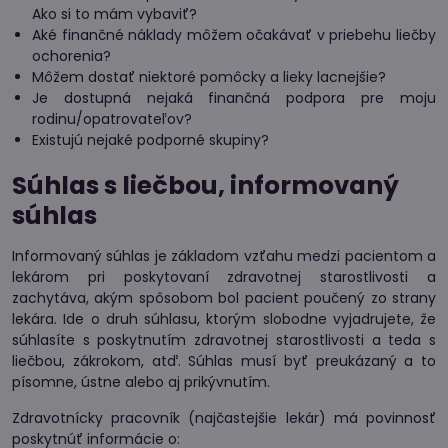
Ako si to mám vybaviť?
Aké finančné náklady môžem očakávať v priebehu liečby
ochorenia?
Môžem dostať niektoré pomôcky a lieky lacnejšie?
Je dostupná nejaká finančná podpora pre moju
rodinu/opatrovateľov?
Existujú nejaké podporné skupiny?
Súhlas s liečbou, informovaný
súhlas
Informovaný súhlas je základom vzťahu medzi pacientom a
lekárom pri poskytovaní zdravotnej starostlivosti a
zachytáva, akým spôsobom bol pacient poučený zo strany
lekára. Ide o druh súhlasu, ktorým slobodne vyjadrujete, že
súhlasíte s poskytnutím zdravotnej starostlivosti a teda s
liečbou, zákrokom, atď. Súhlas musí byť preukázaný a to
písomne, ústne alebo aj prikývnutím.
Zdravotnícky pracovník (najčastejšie lekár) má povinnosť
poskytnúť informácie o: