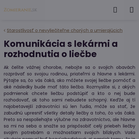
Starostlivosť o nevyliečiteľne chorých a umierajúcich
Komunikácia s lekármi a
rozhodnutia o liečbe
Ak čelíte vážnej chorobe, nebojte sa o svojich obavách
rozprávať so svojou rodinou, priateľmi a hlavne s lekármi.
Pýtajte sa, čo vás čaká, ako môžete svojej liečbe pomôcť a
aké následky bude mať táto liečba. Rozmyslite si, z akých
podmienok chcete liečbu podstúpiť a kto o nej bude
rozhodovať, ak toho sami nebudete schopný. Keďže aj tí
najobetavejší zdravotníci sú len ľudia, môže sa stať, že
zabudnú upresniť všetky detaily liečby a toho, čo vás čaká.
Preto sa nespoliehajte výlučne na zdravotníctvo, ale hlavne
sa mi na seba a snažte sa prispôsobiť celý priebeh liečby
svojim potrebám a možnostiam svojich blízkych. Vaša