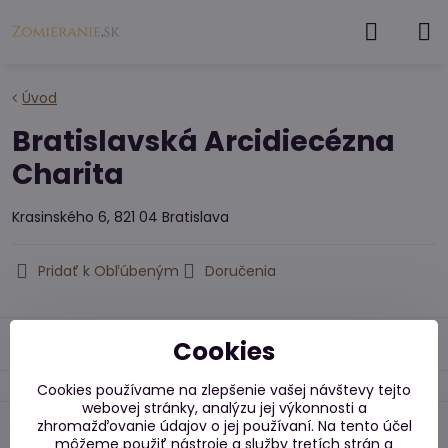
Úvod
Bratislavská Arcidiecézna
Charita
Krasinského 6, 821 04 Bratislava
Pridať k Obľúbeným
Doručenia
Doplnkové informácie
Cookies
Cookies používame na zlepšenie vašej návštevy tejto
webovej stránky, analýzu jej výkonnosti a
zhromažďovanie údajov o jej používaní. Na tento účel
Vytvorené s podporou
môžeme použiť nástroje a služby tretích strán a