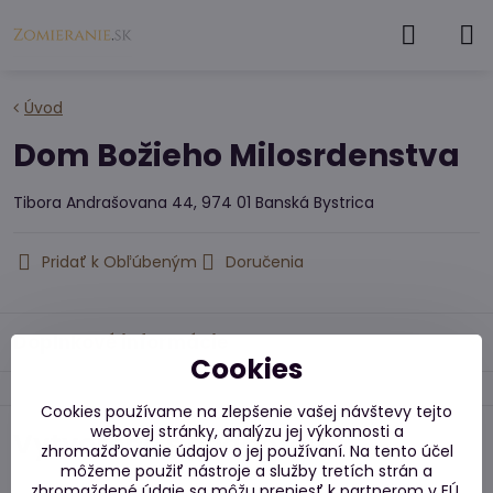
Úvod
Dom Božieho Milosrdenstva
Tibora Andrašovana 44, 974 01 Banská Bystrica
Pridať k Obľúbeným
Doručenia
Doplnkové informácie
Cookies
Cookies používame na zlepšenie vašej návštevy tejto
webovej stránky, analýzu jej výkonnosti a
Vytvorené s podporou
zhromažďovanie údajov o jej používaní. Na tento účel
môžeme použiť nástroje a služby tretích strán a
zhromaždené údaje sa môžu preniesť k partnerom v EÚ,